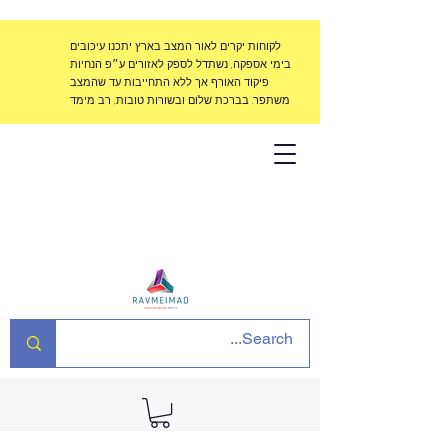
לקוחות יקרים לאור המצב בארץ יתכנו עיכובים
בימי אספקה, נשתדל לספק לאזורים ע״פ הנחיות
פיקוד האורף אך ללא התחייבות עד שהמצב
משתפר. בברכת שלום ובשורות טובות, רב מימד