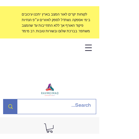
לקוחות יקרים לאור המצב בארץ יתכנו עיכובים
בימי אספקה, נשתדל לספק לאזורים ע״פ הנחיות
פיקוד האורף אך ללא התחייבות עד שהמצב
משתפר. בברכת שלום ובשורות טובות, רב מימד