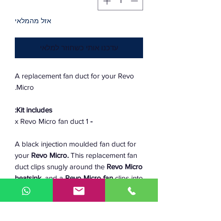
אזל מהמלאי
עדכנו אותי כשחוזר למלאי
A replacement fan duct for your Revo
Micro.
Kit includes:
1 x Revo Micro fan duct
-
A black injection moulded fan duct for
your
Revo Micro.
This replacement fan
duct clips snugly around the
Revo Micro
heatsink
, and a
Revo Micro fan
clips into
the other side.
- Injection moulded polycarbonate