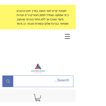
לקוחות יקרים לאור המצב בארץ יתכנו עיכובים
בימי אספקה, נשתדל לספק לאזורים ע״פ הנחיות
פיקוד האורף אך ללא התחייבות עד שהמצב
משתפר. בברכת שלום ובשורות טובות, רב מימד