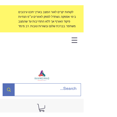
לקוחות יקרים לאור המצב בארץ יתכנו עיכובים
בימי אספקה, נשתדל לספק לאזורים ע״פ הנחיות
פיקוד האורף אך ללא התחייבות עד שהמצב
משתפר. בברכת שלום ובשורות טובות, רב מימד