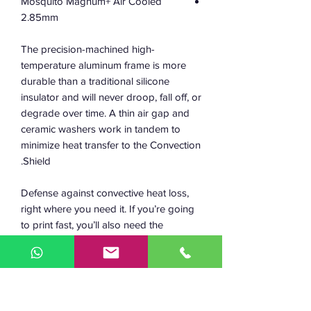
Mosquito Magnum+ Air Cooled
2.85mm
The precision-machined high-
temperature aluminum frame is more
durable than a traditional silicone
insulator and will never droop, fall off, or
degrade over time. A thin air gap and
ceramic washers work in tandem to
minimize heat transfer to the Convection
Shield.
Defense against convective heat loss,
right where you need it. If you’re going
to print fast, you’ll also need the
appropriate amount of part cooling to
support that speed. Now you can blast
part cooling all while being ensured that
your filament is exiting the nozzle at the
exact temperature you want.