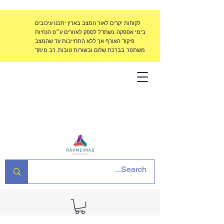
לקוחות יקרים לאור המצב בארץ יתכנו עיכובים
בימי אספקה, נשתדל לספק לאזורים ע״פ הנחיות
פיקוד האורף אך ללא התחייבות עד שהמצב
משתפר. בברכת שלום ובשורות טובות, רב מימד