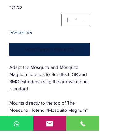
כמות
*
אזל מהמלאי
עדכנו אותי כשחוזר למלאי
Adapt the Mosquito and Mosquito
Magnum hotends to Bondtech QR and
BMG extruders using the groove mount
standard.
Mounts directly to the top of The
Mosquito Hotend™/Mosquito Magnum™
heat sink
Simple to install and configure
Machined Brass component