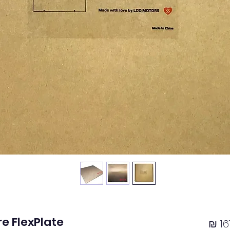
e FlexPlate
מחיר