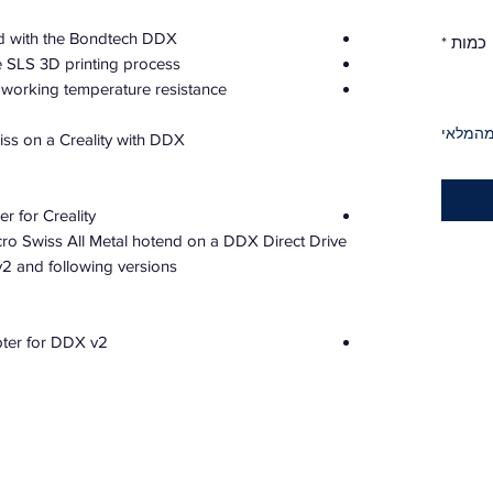
d with the Bondtech DDX.
כמות
*
e SLS 3D printing process.
r working temperature resistance.
מהמלאי
ss on a Creality with DDX
r for Creality
Micro Swiss All Metal hotend on a DDX Direct Drive
v2 and following versions.
ter for DDX v2