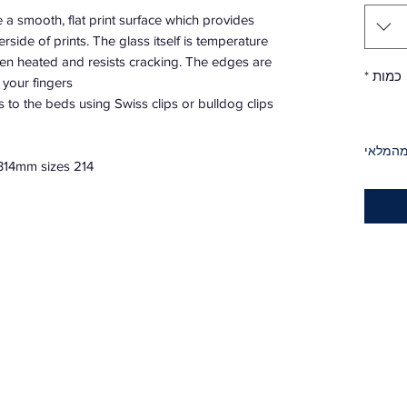
 a smooth, flat print surface which provides
rside of prints. The glass itself is temperature
 when heated and resists cracking. The edges are
כמות
*
your fingers.
o the beds using Swiss clips or bulldog clips.
מהמלאי
214 x 214mm, 214 x 314 mm and 314 x 314mm sizes.