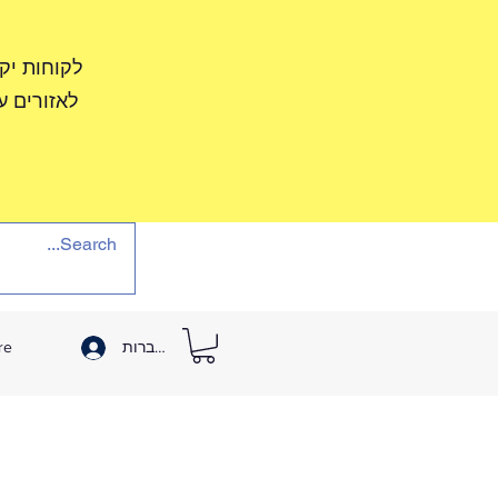
לקוחות יק
לאזורים ע
להתחברות
re