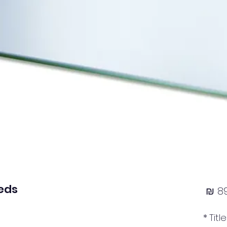
Beds
מחיר
89
מבצע
*
Title