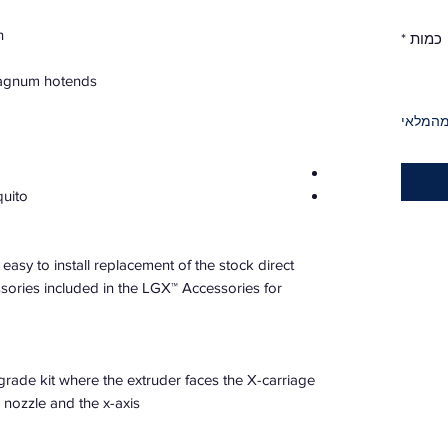
n
כמות
*
Magnum hotends
מהמלאי
uito
asy to install replacement of the stock direct
essories included in the LGX™ Accessories for
upgrade kit where the extruder faces the X-carriage
nozzle and the x-axis.