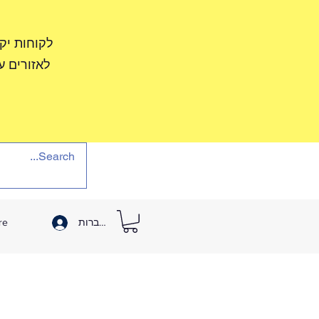
לקוחות יק
לאזורים ע
להתחברות
re