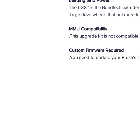
Leading Grip Power
The LGX™ is the Bondtech extruder 
large drive wheels that put more t
MMU Compatibility
This upgrade kit is not compatibl
Custom Firmware Required
You need to update your Prusa’s fi